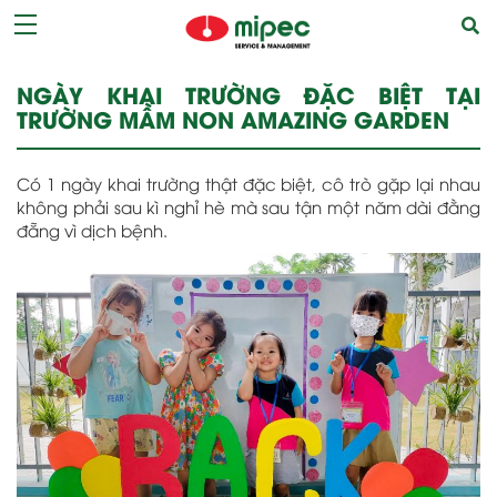
NGÀY KHAI TRƯỜNG ĐẶC BIỆT TẠI
TRƯỜNG MẦM NON AMAZING GARDEN
Có 1 ngày khai trường thật đặc biệt, cô trò gặp lại nhau
không phải sau kì nghỉ hè mà sau tận một năm dài đằng
đẵng vì dịch bệnh.