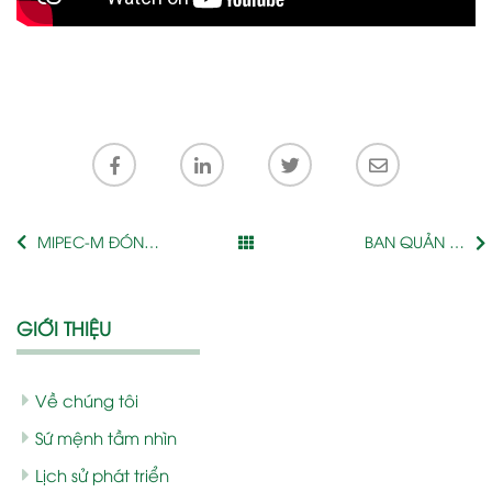
MIPEC-M ĐÓN
BAN QUẢN LÝ
XUÂN NHÂM DẦN
MIPEC CITY VIEW
2022 CÙNG CƯ
PHỐI HỢP CÙNG
DÂN.
ĐỘI CẢNH SÁT
GIỚI THIỆU
PCCC CÔNG AN
QUẬN HÀ ĐÔNG
TỔ CHỨC DIỄN TẬP
PHƯƠNG ÁN
Về chúng tôi
PHÒNG CHÁY
Sứ mệnh tầm nhìn
CHỮA CHÁY VÀ
CỨU NẠN CỨU HỘ
Lịch sử phát triển
NĂM 2022