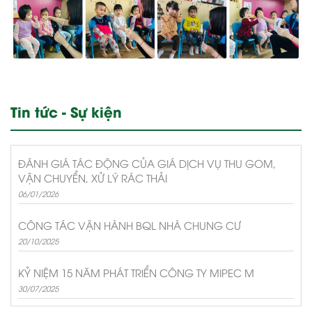
Tin tức - Sự kiện
ĐÁNH GIÁ TÁC ĐỘNG CỦA GIÁ DỊCH VỤ THU GOM,
VẬN CHUYỂN, XỬ LÝ RÁC THẢI
06/01/2026
CÔNG TÁC VẬN HÀNH BQL NHÀ CHUNG CƯ
20/10/2025
KỶ NIỆM 15 NĂM PHÁT TRIỂN CÔNG TY MIPEC M
30/07/2025