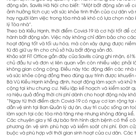
động sản, Savills Hà Nội cho biết: “Một bất động sản về c
ảnh hưởng tích cực với sức khỏe tinh thần của cư dân và 
hay người làm việc trong tòa nhà sẽ khó có lựa chọn nào
lý Tòa nhà”.
Theo bà Kiều Hạnh, thời điểm Covid-19 là cơ hội tốt để c
hành bất động sản. Việc này không chỉ đảm bảo cho các t
hoạt động tốt và tối ưu hóa, mà còn xây dựng được niềm
từ đó giữ uy tín cho chủ sở hữu bất động sản đó.
Khảo sát FiT Office gần đây của Savills cũng ghi nhận, 61
chủ đầu tư và đơn vị liên quan vẫn còn nhiều việc phải l
không gian công cộng. Điều này tác động đến các nhà qu
và sức khỏe cộng đồng theo đúng quy trình được khuyến c
Bà Vũ Kiều Hạnh khẳng định, hoạt động làm sạch và khử t
cộng tại khu chung cư. Nếu lập kế hoạch và kiểm soát q
ra hiệu quả đồng thời chi phí dành cho hoạt động này khô
“Ngay từ thời điểm dịch Covid-19 có nguy cơ lan rộng tại
dẫn vệ sinh tại Ban Quản lý dự án, duy trì cuộc sống an t
làm sạch tại các tòa nhà tăng nhẹ nhưng không đáng kể,
Các chuyên gia y tế dự báo tình hình dịch bệnh có thể c
phương án vệ sinh phù hợp và kiểm soát chi phí. Đơn c
buộc và phù hợp với thời gian sinh hoạt của cư dân. Các 