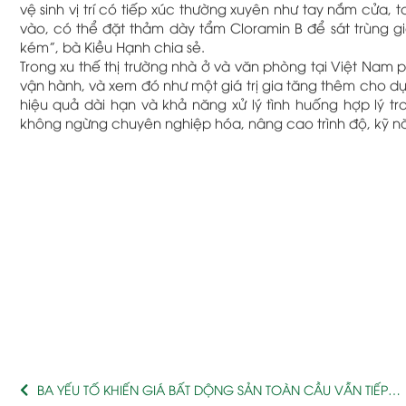
vệ sinh vị trí có tiếp xúc thường xuyên như tay nắm cửa, 
vào, có thể đặt thảm dày tẩm Cloramin B để sát trùng 
kém”, bà Kiều Hạnh chia sẻ.
Trong xu thế thị trường nhà ở và văn phòng tại Việt Nam
vận hành, và xem đó như một giá trị gia tăng thêm cho dự
hiệu quả dài hạn và khả năng xử lý tình huống hợp lý 
không ngừng chuyên nghiệp hóa, nâng cao trình độ, kỹ nă
BA YẾU TỐ KHIẾN GIÁ BẤT DỘNG SẢN TOÀN CẦU VẪN TIẾP