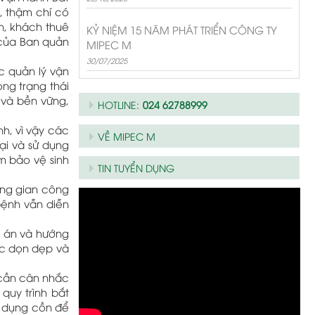
n, thậm chí có
n, khách thuê
KỶ NIỆM 15 NĂM PHÁT TRIỂN CÔNG TY
 của Ban quản
MIPEC M
30/07/2025
c quản lý vận
ng trạng thái
 và bền vững,
HOTLINE:
024 62788999
nh, vì vậy các
VỀ MIPEC M
ại và sử dụng
m bảo vệ sinh
TIN TUYỂN DỤNG
ông gian công
bệnh vẫn diễn
g án và hướng
iệc dọn dẹp và
 cần cân nhắc
quy trình bắt
ử dụng cồn để