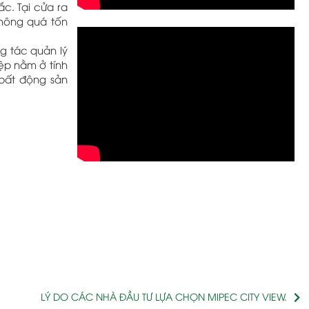
ắc. Tại cửa ra
không quá tốn
g tác quản lý
ệp nằm ở tính
 bất động sản
LÝ DO CÁC NHÀ ĐẦU TƯ LỰA CHỌN MIPEC CITY VIEW.