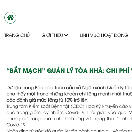
TRANG CHỦ
GIỚI THIỆU
LĨNH VỰC HOẠT ĐỘNG
“BẮT MẠCH” QUẢN LÝ TÒA NHÀ: CHI PHÍ 
Dữ liệu trong Báo cáo toàn cầu về Ngân sách Quản lý T
cho thấy một trong những khoản chi tăng mạnh nhất thu
cáo đánh giá mức tăng từ 10% trở lên.
Trung tâm Kiểm soát Bệnh tật (CDC) Hoa Kỳ khuyến cáo v
cực trong giảm lây nhiễm Covid-19. Thời gian vừa qua, 
chung cư trong quá trình thích ứng với trạng thái “bìn
Covid-19.
Nhận định từ góc độ quản lý vận hành chung cư và tòa 