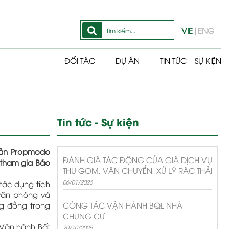
VIE
|
ENG
ĐỐI TÁC
DỰ ÁN
TIN TỨC – SỰ KIỆN
Tin tức - Sự kiện
 sản Propmodo
ĐÁNH GIÁ TÁC ĐỘNG CỦA GIÁ DỊCH VỤ
 tham gia Báo
THU GOM, VẬN CHUYỂN, XỬ LÝ RÁC THẢI
06/01/2026
tác dụng tích
 văn phòng và
ng đồng trong
CÔNG TÁC VẬN HÀNH BQL NHÀ
CHUNG CƯ
 Vận hành Bất
20/10/2025