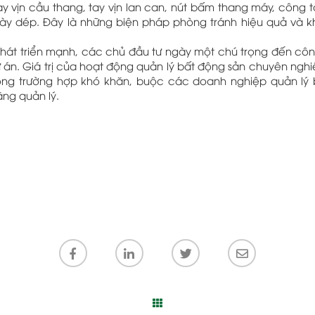
tay vịn cầu thang, tay vịn lan can, nút bấm thang máy, công t
giày dép. Đây là những biện pháp phòng tránh hiệu quả và 
 phát triển mạnh, các chủ đầu tư ngày một chú trọng đến côn
 án. Giá trị của hoạt động quản lý bất động sản chuyên nghi
trong trường hợp khó khăn, buộc các doanh nghiệp quản lý
ng quản lý.