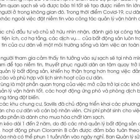
ảm quan sạch sẽ và được bảo trì tốt sẽ tạo được niềm tin lớ
người ở trong không gian đó. Trong thời điểm Covid-19, cư dâ
 khác ngoài việc đặt niềm tin vào công tác quản lý vận hành
ác chủ đầu tư và chủ sở hữu nhìn nhận, đánh giá lại công tá
iện ích, cơ hạ tầng, các dịch vụ… của bất động sản luôn tro
 tin của cư dân về một môi trường sống và làm việc an toàn
% người tham gia cảm thấy tin tưởng vào sự sạch sẽ tại nhà mì
àm để tạo niềm tin, thuyết phục người dân an tâm quay trở l
ản lý bất động sản, khiến họ thận trọng hơn trong việc đả
áo và phù hợp với lịch sinh hoạt của cư dân.
rùng là một phần quan trọng của việc mở cửa trở lại các kh
uản lý vận hành tốt, các hoạt động ứng phó và phòng dịch 
ng tăng đột biến.
 các khu chung cư, Savills đã chủ động triển khai các phươn
oàn cho cư dân và cán bộ nhân viên. Chi phí phát sinh cho v
 đa phần là dành cho mua hóa chất làm sạch.
òn kéo dài 1 đến 2 năm, do đó các nhà quản lý bất động sản
ử, hoạt động phun Cloramin B cần được đảm bảo tuân theo 
tòa nhà có thể phun 1 tuần/lần vào ngày nghỉ. Ban Quản lý s