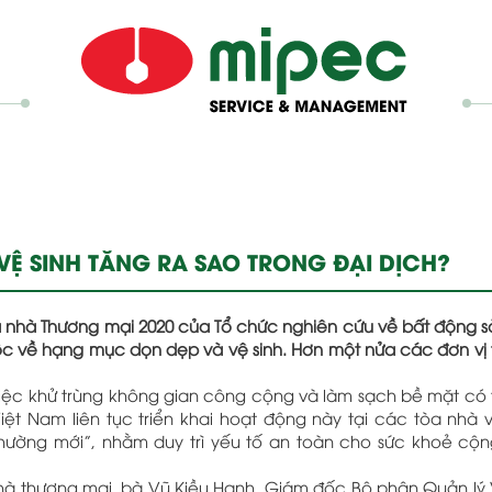
VỆ SINH TĂNG RA SAO TRONG ĐẠI DỊCH?
òa nhà Thương mại 2020 của Tổ chức nghiên cứu về bất động
ộc về hạng mục dọn dẹp và vệ sinh. Hơn một nửa các đơn vị
iệc khử trùng không gian công cộng và làm sạch bề mặt có 
Việt Nam liên tục triển khai hoạt động này tại các tòa nhà
h thường mới”, nhằm duy trì yếu tố an toàn cho sức khoẻ cộ
nhà thương mại, bà Vũ Kiều Hạnh, Giám đốc Bộ phận Quản lý