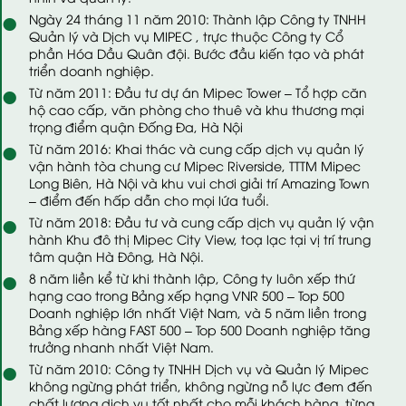
Ngày 24 tháng 11 năm 2010: Thành lập Công ty TNHH
Quản lý và Dịch vụ MIPEC , trực thuộc Công ty Cổ
phần Hóa Dầu Quân đội. Bước đầu kiến tạo và phát
triển doanh nghiệp.
Từ năm 2011: Đầu tư dự án Mipec Tower – Tổ hợp căn
hộ cao cấp, văn phòng cho thuê và khu thương mại
trọng điểm quận Đống Đa, Hà Nội
Từ năm 2016: Khai thác và cung cấp dịch vụ quản lý
vận hành tòa chung cư Mipec Riverside, TTTM Mipec
Long Biên, Hà Nội và khu vui chơi giải trí Amazing Town
– điểm đến hấp dẫn cho mọi lứa tuổi.
Từ năm 2018: Đầu tư và cung cấp dịch vụ quản lý vận
hành Khu đô thị Mipec City View, toạ lạc tại vị trí trung
tâm quận Hà Đông, Hà Nội.
8 năm liền kể từ khi thành lập, Công ty luôn xếp thứ
hạng cao trong Bảng xếp hạng VNR 500 – Top 500
Doanh nghiệp lớn nhất Việt Nam, và 5 năm liền trong
Bảng xếp hàng FAST 500 – Top 500 Doanh nghiệp tăng
trưởng nhanh nhất Việt Nam.
Từ năm 2010: Công ty TNHH Dịch vụ và Quản lý Mipec
không ngừng phát triển, không ngừng nỗ lực đem đến
chất lượng dịch vụ tốt nhất cho mỗi khách hàng, từng