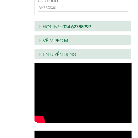
Copmart
16/11/2020
HOTLINE:
024 62788999
VỀ MIPEC M
TIN TUYỂN DỤNG